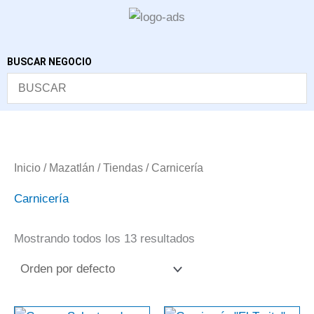
Ir
al
contenido
BUSCAR NEGOCIO
Inicio
/
Mazatlán
/
Tiendas
/ Carnicería
Carnicería
Mostrando todos los 13 resultados