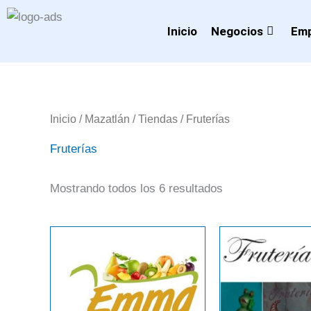
Ir
al
Inicio
Negocios
Emp
contenido
Inicio
/
Mazatlán
/
Tiendas
/ Fruterías
Fruterías
Mostrando todos los 6 resultados