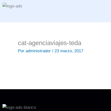
Ir
al
contenido
cat-agenciaviajes-teda
Por
administrador
/
23 marzo, 2017