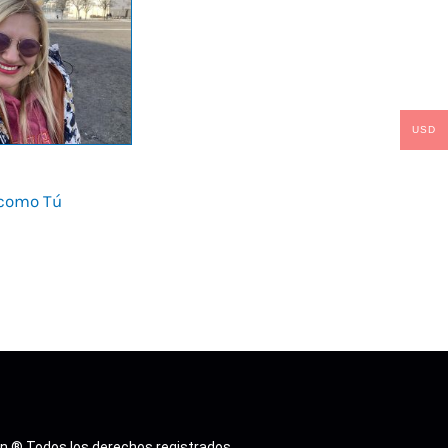
USD
como Tú
n ® Todos los derechos registrados.