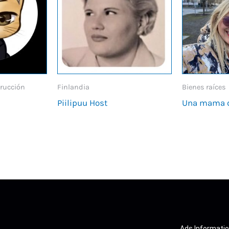
trucción
Finlandia
Bienes raíces
Piilipuu Host
Una mama 
Ads Informatio