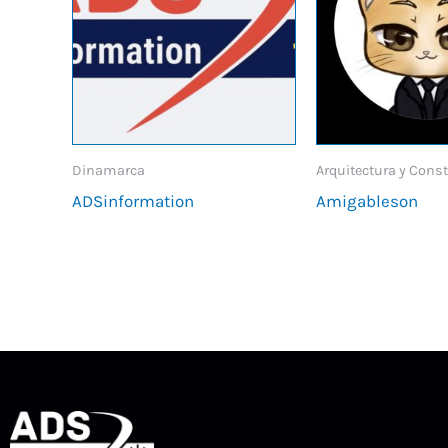
Dinamarca
Arquitectura y Cons
ADSinformation
Amigableson