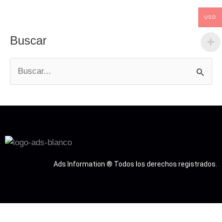
USD
Buscar
B
u
s
c
a
r
Ads Information ® Todos los derechos registrados.
: